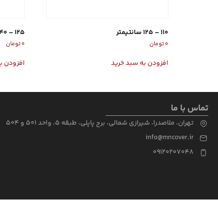
110 – 125 سانتیمتر
125 – 140 سانتیمتر
۰
تومان
۰
تومان
افزودن به سبد خرید
افزودن ب
تماس با ما
تهران، ملاصدرا، شیرازی شمالی، برج پاپلی، طبقه 5، واحد 501 و 504
info@mncover.ir
09120207048