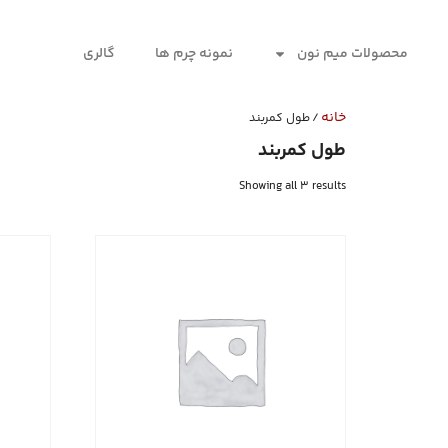
محصولات میم نون
نمونه چرم ها
گالری
خانه
/ طول کمربند
طول کمربند
Showing all 3 results