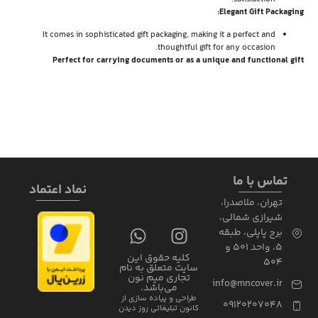
Elegant Gift Packaging:
It comes in sophisticated gift packaging, making it a perfect and
thoughtful gift for any occasion.
Perfect for carrying documents or as a unique and functional gift
تماس با ما
نماد اعتماد
تهران، ملاصدرا،
شیرازی شمالی،
برج پاپلی، طبقه
5، واحد 501 و
کلیه حقوق این
504
سایت متعلق به نام
تجاری میم نون
info@mncover.ir
می‌باشد.
طراحی و پیاده سازی از
09120207048
کانون تبلیغاتی روز دیدن